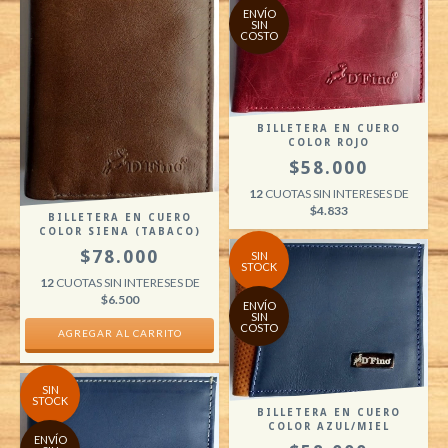
ENVÍO
SIN
COSTO
BILLETERA EN CUERO
COLOR ROJO
$58.000
12
CUOTAS SIN INTERESES DE
$4.833
BILLETERA EN CUERO
COLOR SIENA (TABACO)
$78.000
SIN
STOCK
12
CUOTAS SIN INTERESES DE
$6.500
ENVÍO
SIN
COSTO
AGREGAR AL CARRITO
SIN
STOCK
BILLETERA EN CUERO
COLOR AZUL/MIEL
ENVÍO