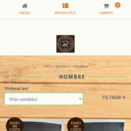
0
INICIO
PRODUCTOS
CARRITO
Inicio
>
Billeteras
>
Hombre
HOMBRE
Ordenar por
FILTRAR
ENVÍO
ENVÍO
SIN
SIN
COSTO
COSTO