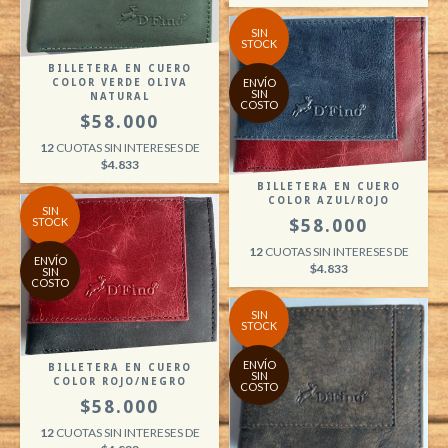
SIN
STOCK
BILLETERA EN CUERO
ENVÍO
COLOR VERDE OLIVA
SIN
NATURAL
COSTO
$58.000
12
CUOTAS SIN INTERESES DE
$4.833
BILLETERA EN CUERO
COLOR AZUL/ROJO
SIN
STOCK
$58.000
12
CUOTAS SIN INTERESES DE
ENVÍO
$4.833
SIN
COSTO
SIN
STOCK
ENVÍO
BILLETERA EN CUERO
SIN
COLOR ROJO/NEGRO
COSTO
$58.000
12
CUOTAS SIN INTERESES DE